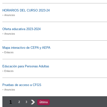
HORARIOS DEL CURSO 2023-24
-
Anuncios
Oferta educativa 2023-2024
-
Anuncios
Mapa interactivo de CEPA y AEPA
-
Enlaces
Educación para Personas Adultas
-
Enlaces
Pruebas de acceso a CFGS
-
Anuncios
Páginas
1
2
3
›
última