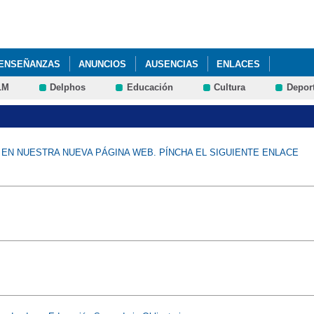
Pasar al
contenido
principal
ENSEÑANZAS
ANUNCIOS
AUSENCIAS
ENLACES
LM
Delphos
Educación
Cultura
Depor
EN NUESTRA NUEVA PÁGINA WEB. PÍNCHA EL SIGUIENTE ENLACE