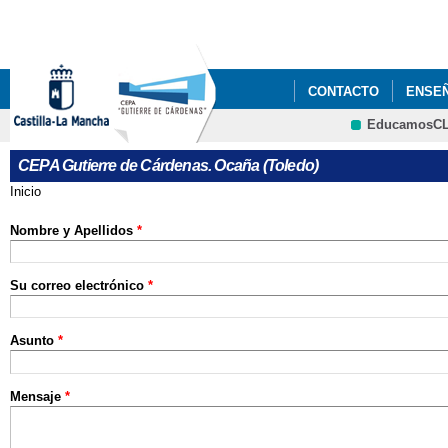
Pa
co
pri
CONTACTO
ENSE
EducamosC
CRFP
CEPA Gutierre de Cárdenas. Ocaña (Toledo)
Inicio
Se encuentra usted aquí
Nombre y Apellidos
*
Su correo electrónico
*
Asunto
*
Mensaje
*