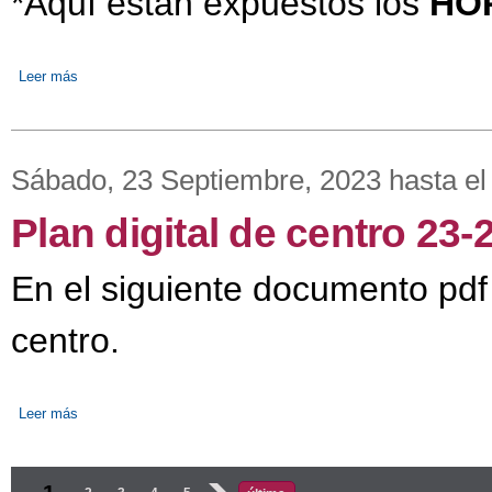
*Aquí están expuestos los
HO
Leer más
sobre HORARIOS DEL CURSO 2023-24
Sábado, 23 Septiembre, 2023
hasta e
Plan digital de centro 23-
En el siguiente documento pdf
centro.
Leer más
sobre Plan digital de centro 23-24
Páginas