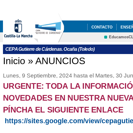
Pa
co
pri
CONTACTO
ENSE
EducamosC
CRFP
CEPA Gutierre de Cárdenas. Ocaña (Toledo)
Se encuentra usted aquí
Inicio
»
ANUNCIOS
Lunes, 9 Septiembre, 2024
hasta el
Martes, 30 Jun
URGENTE: TODA LA INFORMACIÓ
NOVEDADES EN NUESTRA NUEVA
PÍNCHA EL SIGUIENTE ENLACE
https://sites.google.com/view/cepagut