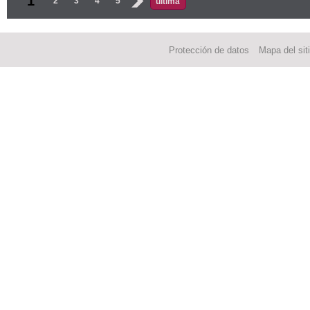
1
2
3
4
5
›
última
Protección de datos
Mapa del sit