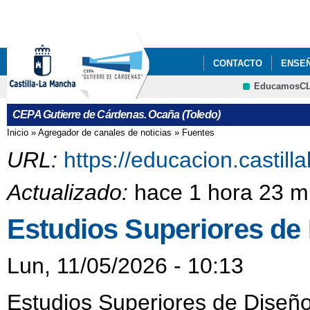
Pa
co
pri
CONTACTO
ENSE
EducamosC
CRFP
CEPA Gutierre de Cárdenas. Ocaña (Toledo)
Inicio
»
Agregador de canales de noticias
»
Fuentes
Se encuentra usted aquí
URL:
https://educacion.castil
Actualizado:
hace 1 hora 23 m
Estudios Superiores de
Lun, 11/05/2026 - 10:13
Estudios Superiores de Diseñ