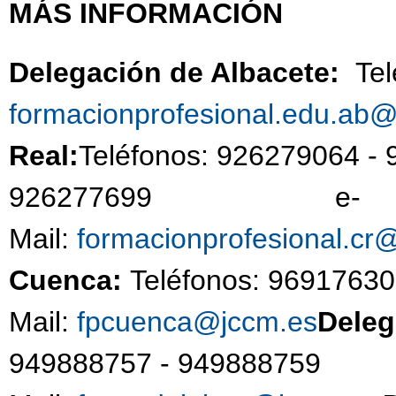
MÁS INFORMACIÓN
Delegación de Albacete:
Te
formacionprofesional.edu.ab
Real:
Teléfonos: 926279064 -
926277699 e-
Mail:
formacionprofesional.cr
Cuenca:
Teléfonos: 96917630
Mail:
fpcuenca@jccm.es
Deleg
949888757 - 94988