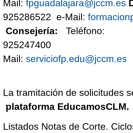
Mail:
fpguadalajara@jccm.es
925286522 e-Mail:
formacion
Consejería:
Teléfono:
92524740
Mail:
serviciofp.edu@jccm.es
La tramitación de solicitudes s
plataforma EducamosCLM.
Listados Notas de Corte. Cicl